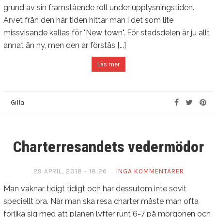
grund av sin framstående roll under upplysningstiden.
Arvet från den här tiden hittar man i det som lite
missvisande kallas för "New town". För stadsdelen är ju allt
annat än ny, men den är förstås [...]
Läs mer
Gilla
Charterresandets vedermödor
29 APRIL, 2018 - 18:26
INGA KOMMENTARER
Man vaknar tidigt tidigt och har dessutom inte sovit
speciellt bra. När man ska resa charter måste man ofta
förlika sig med att planen lyfter runt 6-7 på morgonen och