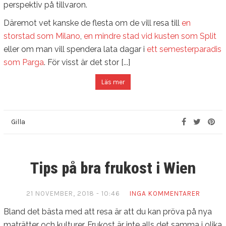
perspektiv på tillvaron.
Däremot vet kanske de flesta om de vill resa till
en
storstad som Milano
,
en mindre stad vid kusten som Split
eller om man vill spendera lata dagar i
ett semesterparadis
som Parga
. För visst är det stor [...]
Läs mer
Gilla
Tips på bra frukost i Wien
21 NOVEMBER, 2018 - 10:46
INGA KOMMENTARER
Bland det bästa med att resa är att du kan pröva på nya
maträtter och kulturer. Frukost är inte alls det samma i olika