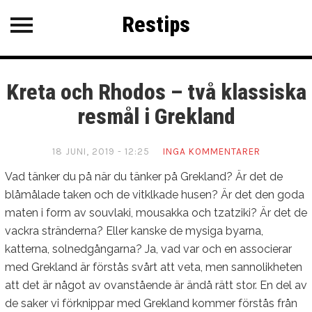
Restips
Restips
KATEGORIER
Kreta och Rhodos – två klassiska
SENASTE INLÄGG
resmål i Grekland
Kanarieöarna på höstlovet
Upplev Dubrovnik
18 JUNI, 2019 - 12:25
INGA KOMMENTARER
Vad tänker du på när du tänker på Grekland? Är det de
Mer än bara sol och bad på
Samos
blåmålade taken och de vitklkade husen? Är det den goda
maten i form av souvlaki, mousakka och tzatziki? Är det de
Lerici – Italiens gömda pärla vid
vackra stränderna? Eller kanske de mysiga byarna,
Liguriens kust
katterna, solnedgångarna? Ja, vad var och en associerar
med Grekland är förstås svårt att veta, men sannolikheten
att det är något av ovanstående är ändå rätt stor. En del av
de saker vi förknippar med Grekland kommer förstås från