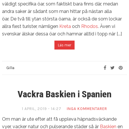
väldigt specifika öar, som faktiskt bara finns där, medan
andra saker är sådant som man hittar på nästan alla
öar. De två till ytan största öarna, är också de som lockar
allra flest turister, nämligen
Kreta
och
Rhodos
. Även vi
svenskar älskar dessa öar och hamnar alltid i topp när [...]
Läs mer
Gilla
Vackra Baskien i Spanien
1 APRIL, 2019 - 14:27
INGA KOMMENTARER
Om man är ute efter att få uppleva häpnadsväckande
vyer, vacker natur och pulserande städer så är
Baskien
en