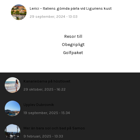
Lerici – Italiens gömda pärla vid Liguriens kust
29 september, 2024 - 13:03
Resor till
Obegripligt
Golfpaket
Kanarieöarna på höstlovet
29 oktober, 2025 - 16:22
Upplev Dubrovnik
19 september, 2025 - 15:34
Mer än bara sol och bad på Samos
9 februari, 2025 - 13:33