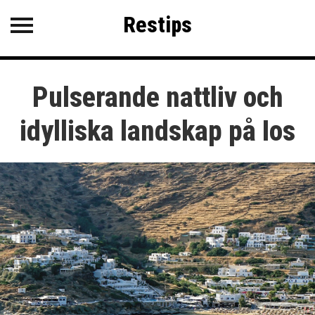
Restips
Restips
KATEGORIER
Pulserande nattliv och
SENASTE INLÄGG
Kanarieöarna på höstlovet
idylliska landskap på Ios
Upplev Dubrovnik
Mer än bara sol och bad på
Samos
Lerici – Italiens gömda pärla vid
Liguriens kust