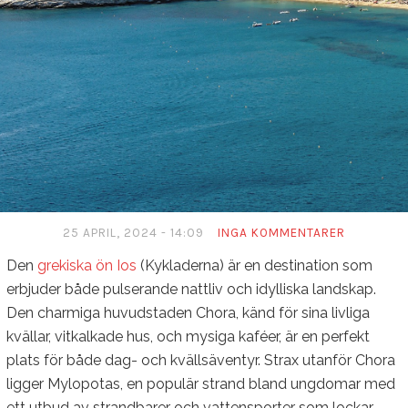
25 APRIL, 2024 - 14:09
INGA KOMMENTARER
Den
grekiska ön Ios
(Kykladerna) är en destination som
erbjuder både pulserande nattliv och idylliska landskap.
Den charmiga huvudstaden Chora, känd för sina livliga
kvällar, vitkalkade hus, och mysiga kaféer, är en perfekt
plats för både dag- och kvällsäventyr. Strax utanför Chora
ligger Mylopotas, en populär strand bland ungdomar med
ett utbud av strandbarer och vattensporter som lockar