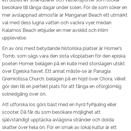
besökare till långa dagar under solen. För de som söker en
mer avslappnad atmosfär är Manganari Beach ett utmärkt
val med dess lugna vatten och vackra vyer, medan
Kalamos Beach erbjuder en mer avskild och intim
upplevelse.
En av öns mest betydande historiska platser är Homer’s
Tomb, som sägs vara den sista viloplatsen för den episka
poeten Homer, belägen på en kulle med storslagen utsikt
över Egeiska havet. Ett annat måste-se är Panagia
Gremiotissa Church, belägen på en höjd över Chora, vilket
gör den till en perfekt plats för att fånga en oförglömlig
solnedgång över ön.
Att utforska Ios görs bäst med en hyrd fyrhjuling eller
scooter. Då får du som besökare möjlighet att
självständigt upptäcka avlägsna stränder och dolda
skatter över hela ön. För en smak av lokal kultur är ett