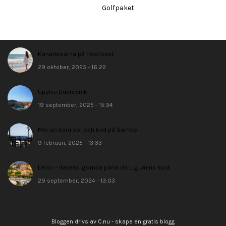
Golfpaket
Kanarieöarna på höstlovet
29 oktober, 2025 - 16:22
Upplev Dubrovnik
19 september, 2025 - 15:34
Mer än bara sol och bad på Samos
9 februari, 2025 - 13:33
Lerici – Italiens gömda pärla vid Liguriens kust
29 september, 2024 - 13:03
Bloggen drivs av C.nu - skapa en gratis blogg